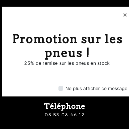
×
Promotion sur les
Adresse
pneus !
8 Rue Clermont de Piles 24000
Perigueux
25% de remise sur les pneus en stock
Ne plus afficher ce message
Téléphone
05 53 08 46 12