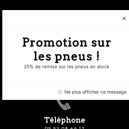
×
Promotion sur
les pneus !
Adresse
25% de remise sur les pneus en stock
8 Rue Clermont de Piles 24000
Perigueux
Ne plus afficher ce message
Téléphone
05 53 08 46 12