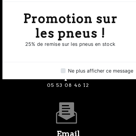
Adresse
Promotion sur
8 Rue Clermont de Piles 24000
Perigueux
les pneus !
25% de remise sur les pneus en stock
Ne plus afficher ce message
Téléphone
05 53 08 46 12
Email