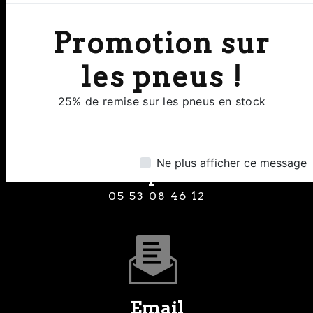
Adresse
Promotion sur
8 Rue Clermont de Piles 24000
Perigueux
les pneus !
25% de remise sur les pneus en stock
Ne plus afficher ce message
Téléphone
05 53 08 46 12
Email