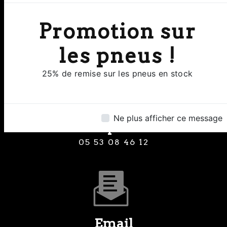
Adresse
Promotion sur
8 Rue Clermont de Piles 24000
Perigueux
les pneus !
25% de remise sur les pneus en stock
Ne plus afficher ce message
Téléphone
05 53 08 46 12
Email