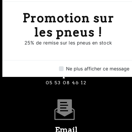
Adresse
Promotion sur
8 Rue Clermont de Piles 24000
Perigueux
les pneus !
25% de remise sur les pneus en stock
Ne plus afficher ce message
Téléphone
05 53 08 46 12
Email