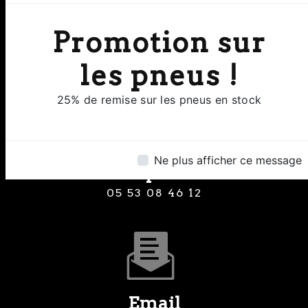
Adresse
Promotion sur
8 Rue Clermont de Piles 24000
Perigueux
les pneus !
25% de remise sur les pneus en stock
Ne plus afficher ce message
Téléphone
05 53 08 46 12
Email