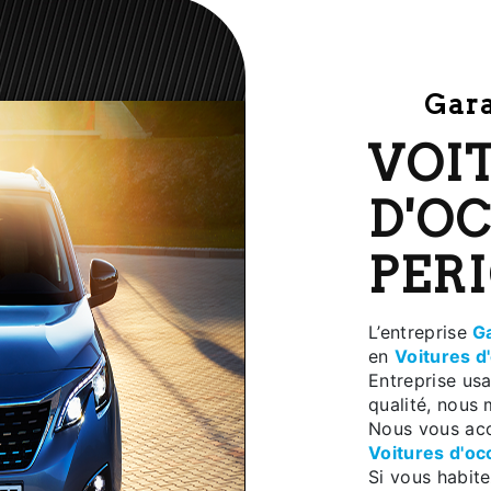
Ga
VOITURES
D'O
PER
L’entreprise
G
en
Voitures d
Entreprise usa
qualité, nous 
Nous vous acc
Voitures d'oc
Si vous habit