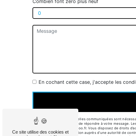
Combien font zéro plus neuf
En cochant cette case, j'accepte les condi
** Les données personnelles communiquées sont nécessaires
traitants dans le seul but de répondre à votre message. 
garage.du.bassin@wanadoo.fr. Vous disposez de droits d’accè
Ce site utilise des cookies et
d’introduire une réclamation auprès d’une autorité de cont