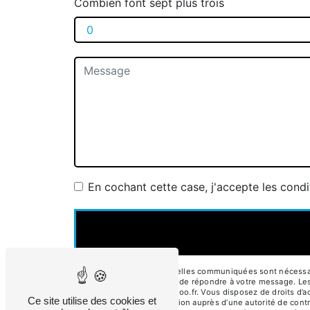
Combien font sept plus trois
En cochant cette case, j'accepte les condi
** Les données personnelles communiquées sont nécessaires
traitants dans le seul but de répondre à votre message. 
garage.du.bassin@wanadoo.fr. Vous disposez de droits d’accè
Ce site utilise des cookies et
d’introduire une réclamation auprès d’une autorité de cont