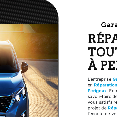
Ga
RÉPARATION
TOU
À P
L’entreprise
G
en
Réparatio
Perigeux
. Ent
savoir-faire d
vous satisfai
projet de
Rép
l’écoute de vo