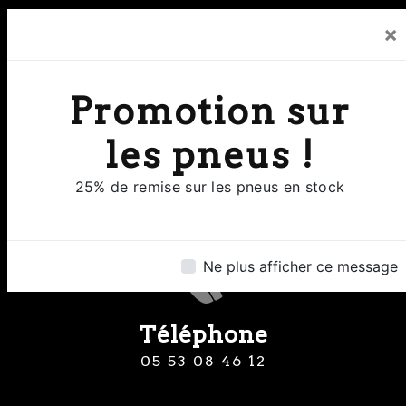
×
Promotion sur
Adresse
les pneus !
8 Rue Clermont de Piles 24000
25% de remise sur les pneus en stock
Perigueux
Ne plus afficher ce message
Téléphone
05 53 08 46 12