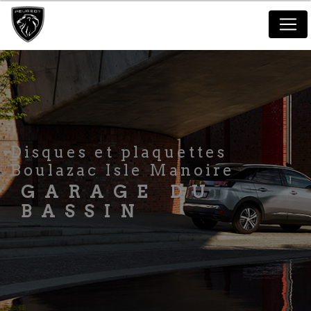
Panneau de gestion des cookies
disques et plaquettes
Boulazac Isle Manoire
GARAGE DU
BASSIN