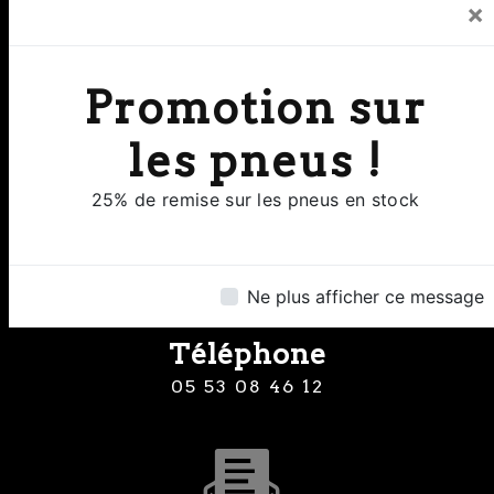
×
Promotion sur
Adresse
les pneus !
8 Rue Clermont de Piles 24000
Perigueux
25% de remise sur les pneus en stock
Ne plus afficher ce message
Téléphone
05 53 08 46 12