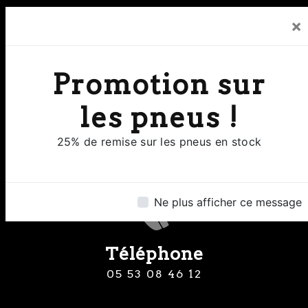
×
Promotion sur
Adresse
les pneus !
8 Rue Clermont de Piles 24000
25% de remise sur les pneus en stock
Perigueux
Ne plus afficher ce message
Téléphone
05 53 08 46 12