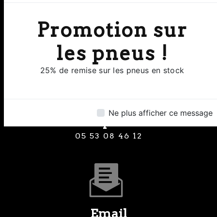
Adresse
Promotion sur
8 Rue Clermont de Piles 24000
Perigueux
les pneus !
25% de remise sur les pneus en stock
Ne plus afficher ce message
Téléphone
05 53 08 46 12
Email