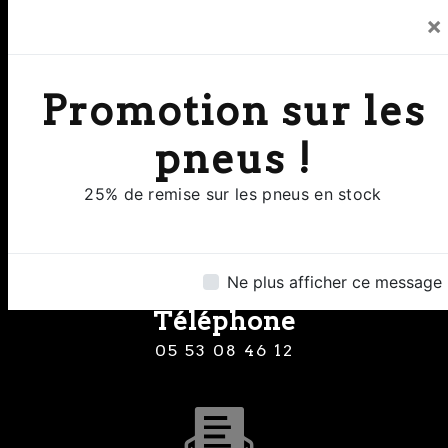
×
Promotion sur les
Adresse
8 Rue Clermont de Piles 24000
pneus !
Perigueux
25% de remise sur les pneus en stock
Ne plus afficher ce message
Téléphone
05 53 08 46 12