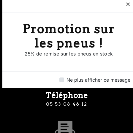
×
Promotion sur
Adresse
les pneus !
8 Rue Clermont de Piles 24000
Perigueux
25% de remise sur les pneus en stock
Ne plus afficher ce message
Téléphone
05 53 08 46 12